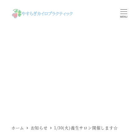
メ
イ
MENU
ン
コ
ン
テ
ン
ツ
へ
移
動
ホーム
お知らせ
1/30(火)養生サロン開催します☆