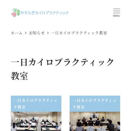
メ
イ
MENU
ン
コ
ホーム
お知らせ
一日カイロプラクティック教室
ン
テ
ン
一日カイロプラクティック
ツ
へ
教室
移
動
一日カイロプラクティッ
一日カイロプラクティッ
ク教室
ク教室