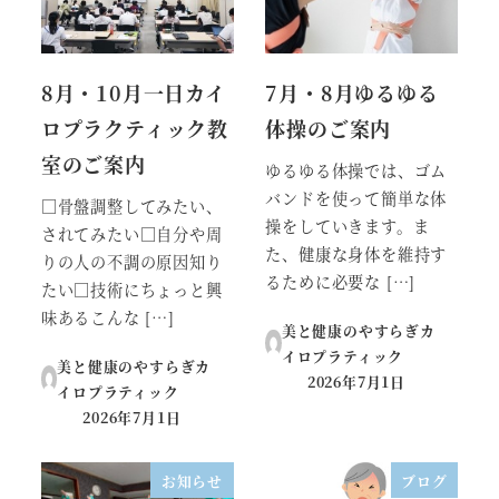
8月・10月一日カイ
7月・8月ゆるゆる
ロプラクティック教
体操のご案内
室のご案内
ゆるゆる体操では、ゴム
バンドを使って簡単な体
□骨盤調整してみたい、
操をしていきます。ま
されてみたい□自分や周
た、健康な身体を維持す
りの人の不調の原因知り
るために必要な […]
たい□技術にちょっと興
味あるこんな […]
美と健康のやすらぎカ
イロプラティック
美と健康のやすらぎカ
2026年7月1日
イロプラティック
投稿日
2026年7月1日
投稿日
お知らせ
ブログ