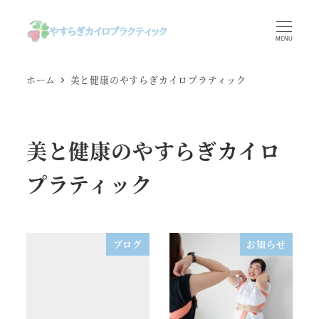
メ
イ
MENU
ン
コ
ホーム
美と健康のやすらぎカイロプラティック
ン
テ
ン
美と健康のやすらぎカイロ
ツ
へ
プラティック
移
動
ブログ
お知らせ