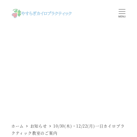
メ
イ
MENU
ン
コ
ン
テ
ン
ツ
へ
移
動
ホーム
お知らせ
10/30(木)・12/22(月)一日カイロプラ
クティック教室のご案内